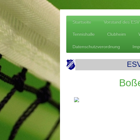
Startseite
Vorstand des ES
Tennishalle
Clubheim
Datenschutzverordnung
Imp
ESV
Boßeln a