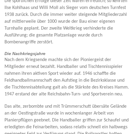
Die sportlichen Erfolge dieser Zeit waren erfreulich; so kehrten
Ilse Kohlhaas und Willi Moll als Sieger vom deutschen Turnfest
1938 zurück. Durch die immer weiter steigende Mitgliederzahl
auf mittlerweile über 1000 wurde der Bau einer eigenen
Turnhalle geplant. Der zweite Weltkrieg verhinderte die
Ausführung; die gesamte Platzanlage wurde durch
Bombenangriffe zerstört.
Die Nachkriegsjahre
Nach dem Kriegsende machte sich der Pioniergeist der
Mitglieder erneut bezahlt. Handballer und Tischtennisspieler
nahmen ihren aktiven Sport wieder auf. 1946 schaffte die
Feldhandballmannschaft den Aufstieg in die Bezirksklasse und
die Tischtennisabteilung galt als die Stärkste des Kreises Hamm.
1947 erstand der alte Reichsbahn-Turn- und Sportverein neu.
Das alte, zerbombte und mit Trümmerschutt übersäte Gelände
an der Oestingstraße wurde in wochenlanger Arbeit von
Planierpflügen geebnet. Die Handballer griffen zur Schaufel und
erledigten die Feinarbeiten, sodass relativ schnell ein halbwegs
geeignetes Feld zur Verfügung stand. Die Rollsportler hatten