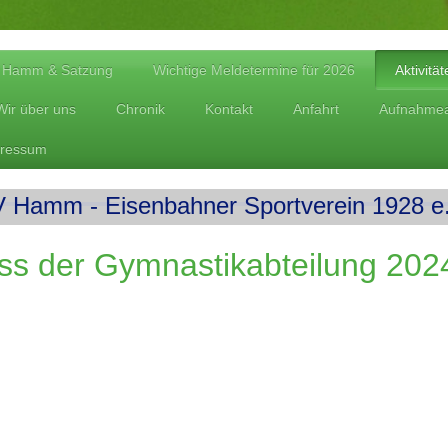
V Hamm & Satzung
Wichtige Meldetermine für 2026
Aktivitä
Wir über uns
Chronik
Kontakt
Anfahrt
Aufnahmea
ressum
 Hamm - Eisenbahner Sportverein 1928 e.
ss der Gymnastikabteilung 202